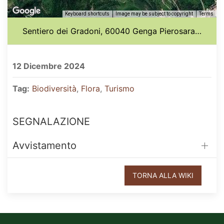
Keyboard shortcuts
Image may be subject to copyright
Terms
Sentiero dei Gradoni, 60040 Genga Pierosara, Italia
12 Dicembre 2024
Tag:
Biodiversità
,
Flora
,
Turismo
SEGNALAZIONE
Avvistamento
TORNA ALLA WIKI